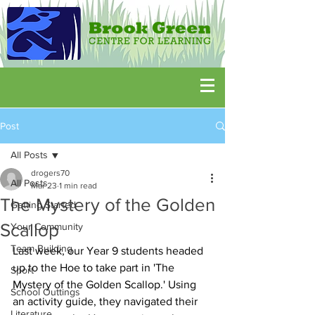
Post
All Posts
drogers70
All Posts
Mar 23
1 min read
The Mystery of the Golden
Getting Started
Scallop
Your Community
Team Building
Last week, our Year 9 students headed 
up to the Hoe to take part in 'The 
Sport
Mystery of the Golden Scallop.' Using 
School Outtings
an activity guide, they navigated their 
Literature