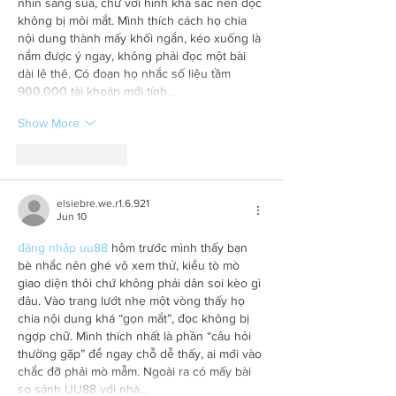
nhìn sáng sủa, chữ với hình khá sắc nên đọc 
không bị mỏi mắt. Mình thích cách họ chia 
nội dung thành mấy khối ngắn, kéo xuống là 
nắm được ý ngay, không phải đọc một bài 
dài lê thê. Có đoạn họ nhắc số liệu tầm 
900.000 tài khoản mới tính…
Show More
Like
Reply
elsiebre.we.r1.6.921
Jun 10
đăng nhập uu88
 hôm trước mình thấy bạn 
bè nhắc nên ghé vô xem thử, kiểu tò mò 
giao diện thôi chứ không phải dân soi kèo gì 
đâu. Vào trang lướt nhẹ một vòng thấy họ 
chia nội dung khá “gọn mắt”, đọc không bị 
ngợp chữ. Mình thích nhất là phần “câu hỏi 
thường gặp” để ngay chỗ dễ thấy, ai mới vào 
chắc đỡ phải mò mẫm. Ngoài ra có mấy bài 
so sánh UU88 với nhà…