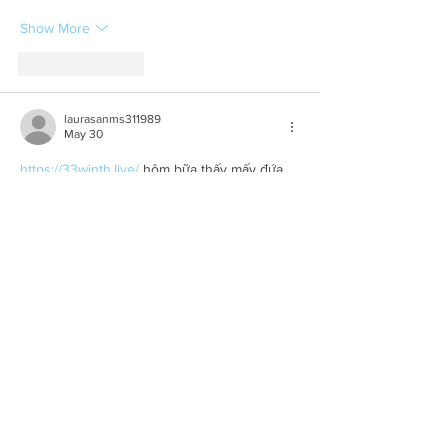
Show More
Like
Reply
laurasanms311989
May 30
https://33winth.live/
 hôm bữa thấy mấy đứa 
bạn nói qua nên mình ghé thử cho biết, kiểu 
xem giao diện với cách họ trình bày thông 
tin thôi. Vào trang cái là thấy bố cục khá 
gọn, không bị nhồi chữ, kéo xuống là từng 
phần hiện ra rõ ràng nên đỡ phải tìm. Mình 
cũng lướt qua đoạn họ nhắc chuyện bảo 
mật, có nói mã hóa SSL 256-bit nên đọc 
nhanh cũng thấy yên tâm hơn chút (ít nhất…
Show More
Like
Reply