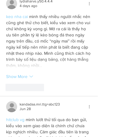
lydiaharve.y50.4.4.4
4 days ago
keo nha cai
 mình thấy nhiều người nhắc nên 
cũng ghé thử cho biết, kiểu vào xem cho vui 
chứ không kỳ vọng gì. Mở ra cái là thấy họ 
ưu tiên phần tỷ lệ kèo bóng đá theo ngày 
ngay trên đầu, có mốc “ngày mai” rồi mấy 
ngày kế tiếp nên nhìn phát là biết đang cập 
nhật theo nhịp nào. Mình cũng thích cách họ 
trình bày số liệu dạng bảng, cột hàng thẳng 
thớm, không nhồi…
Show More
Like
Reply
kandadaa.mri.ttg+abc123
Jun 28
hitclub vg
 mình lướt thử tối qua do bạn gửi, 
kiểu vào xem giao diện là chính chứ chưa 
kịp nghịch nhiều. Cảm giác đầu tiên là trang 