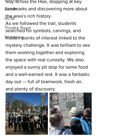
way across the Hoe, stopping at key 
landmarks and discovering more about 
Events
the area’s rich history.
GCSE
As we followed the trail, students 
Theatre Royal
searched for symbols, carvings, and 
Workshop
hidden points of interest linked to the 
mystery challenge. It was brilliant to see 
them working together and exploring 
the space with real curiosity. We also 
enjoyed a sunny pit stop for some food 
and a well‑earned rest. It was a fantastic 
day out — full of teamwork, fresh air, 
and plenty of discovery.